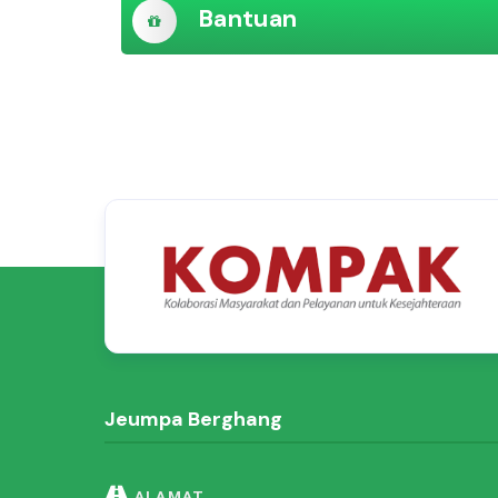
Bantuan
Jeumpa Berghang
ALAMAT