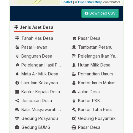
| ©
contributors
Leaflet
OpenStreetMap
Download CSV
Jenis Aset Desa
Tanah Kas Desa
Pasar Desa
Pasar Hewan
Tambatan Perahu
Bangunan Desa
Pelelangan Ikan Yang Dikelola Oleh Desa
Pelelangan Hasil Pertanian
Hutan Milik Desa
Mata Air Milik Desa
Pemandian Umum
Lain-lain Kekayaan Asli Desa
Kantor Imum Mukim
Kantor Kepala Desa
Jalan Desa
Jembatan Desa
Kantor PKK
Balai Musyawarah Desa
Kantor Tuha Peut
Gedung Posyandu
Gedung Posyantek
Gedung BUMG
Pasar Desa