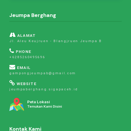
Jeumpa Berghang
ALAMAT
Jl. Aleu Keujruen - Blangjruen Jeumpa B
PHONE
+6285260495696
EMAIL
gampongjeumpab@gmail.com
WEBSITE
jeumpaberghang.sigapaceh.id
Peta Lokasi
Temukan Kami Disini
Kontak Kami