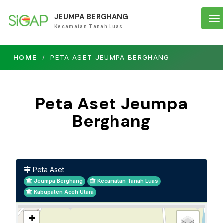
JEUMPA BERGHANG
To
Kecamatan Tanah Luas
na
HOME
PETA ASET JEUMPA BERGHANG
Peta Aset Jeumpa
Berghang
Peta Aset
Jeumpa Berghang
Kecamatan Tanah Luas
Kabupaten Aceh Utara
+