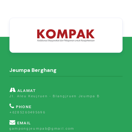
Jeumpa Berghang
ALAMAT
Jl. Aleu Keujruen - Blangjruen Jeumpa B
PHONE
+6285260495696
EMAIL
gampongjeumpab@gmail.com