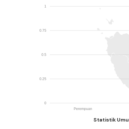
1
0.75
0.5
0.25
0
Perempuan
Statistik Umu