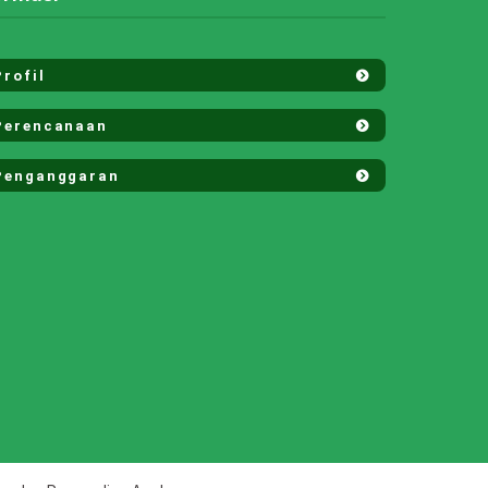
rofil
erencanaan
enganggaran