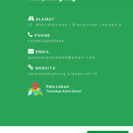
ALAMAT
Jl. Aleu Keujruen - Blangjruen Jeumpa B
PHONE
+6285260495696
EMAIL
gampongjeumpab@gmail.com
WEBSITE
jeumpaberghang.sigapaceh.id
Peta Lokasi
Temukan Kami Disini