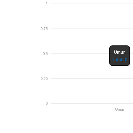
1
0.75
Umur
0.5
Total: 0
0.25
0
Umur