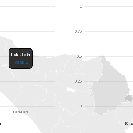
1
0.75
Laki-Laki
0.5
Total: 0
0.25
0
Laki-Laki
r
Sta