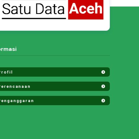
ormasi
rofil
erencanaan
enganggaran