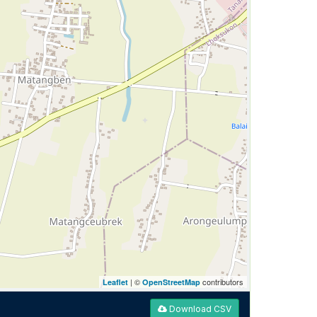
| ©
contributors
Leaflet
OpenStreetMap
Download CSV