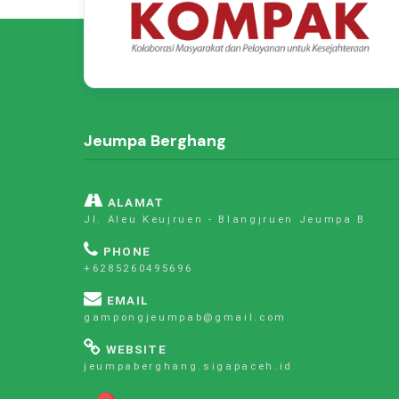
Jeumpa Berghang
ALAMAT
Jl. Aleu Keujruen - Blangjruen Jeumpa B
PHONE
+6285260495696
EMAIL
gampongjeumpab@gmail.com
WEBSITE
jeumpaberghang.sigapaceh.id