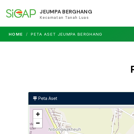
JEUMPA BERGHANG
Kecamatan Tanah Luas
HOME
PETA ASET JEUMPA BERGHANG
Peta Aset
+
−