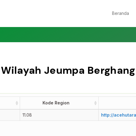
Beranda
Wilayah Jeumpa Berghang
Kode Region
Kode Region
11.08
http://acehutar