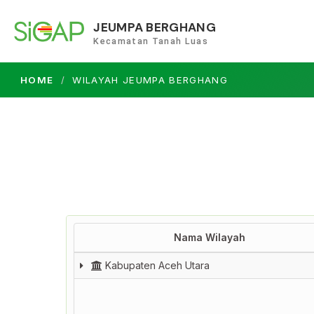
JEUMPA BERGHANG
Kecamatan Tanah Luas
HOME
WILAYAH JEUMPA BERGHANG
Nama Wilayah
Nama Wilayah
Kabupaten Aceh Utara