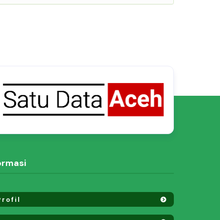
ormasi
rofil