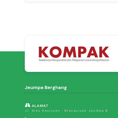
Jeumpa Berghang
ALAMAT
Jl. Aleu Keujruen - Blangjruen Jeumpa B