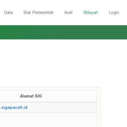
Data
Stat. Pemerintah
Aset
Wilayah
Login
Alamat SIG
Alamat SIG
a.sigapaceh.id