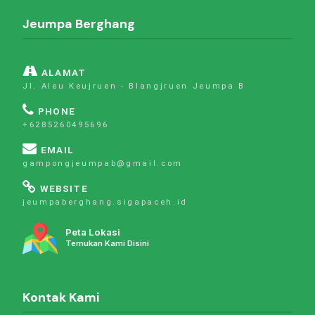
Jeumpa Berghang
ALAMAT
Jl. Aleu Keujruen - Blangjruen Jeumpa B
PHONE
+6285260495696
EMAIL
gampongjeumpab@gmail.com
WEBSITE
jeumpaberghang.sigapaceh.id
Peta Lokasi
Temukan Kami Disini
Kontak Kami