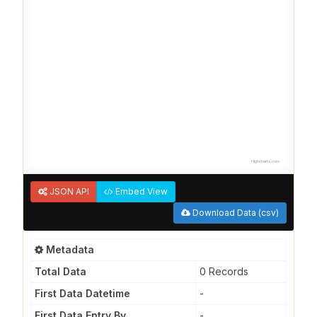
Highcharts.com
JSON API
Embed View
Download Data (csv)
Metadata
Total Data
0 Records
First Data Datetime
-
First Data Entry By
-