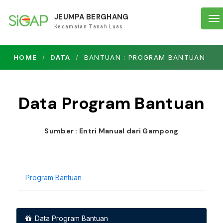
JEUMPA BERGHANG
To
Kecamatan Tanah Luas
na
HOME
DATA
BANTUAN : PROGRAM BANTUAN
Data Program Bantuan
Sumber : Entri Manual dari Gampong
Program Bantuan
Data Program Bantuan