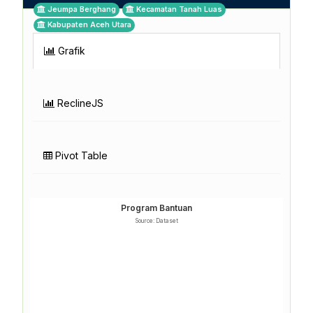
Jeumpa Berghang
Kecamatan Tanah Luas
Kabupaten Aceh Utara
Grafik
ReclineJS
Pivot Table
Program Bantuan
Source: Dataset