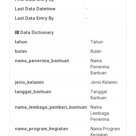
Last Data Datetime
-
Last Data Entry By
-
Data Dictionary
tahun
Tahun
bulan
Bulan
nama_penerima_bantuan
Nama
Penerima
Bantuan
jenis_kelamin
Jenis Kelamin
tanggal_bantuan
Tanggal
Bantuan
nama_lembaga_pemberi_bantuan
Nama
Lembaga
Penerima
nama_program_kegiatan
Nama Program
Kegiatan