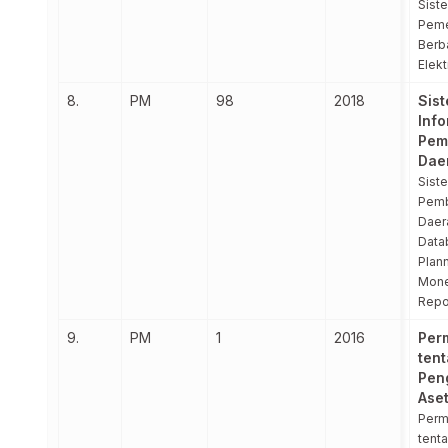
Sist
Peme
Berb
Elekt
8.
PM
98
2018
Sis
Info
Pem
Dae
Sist
Pem
Daera
Data
Plann
Mone
Repo
9.
PM
1
2016
Per
ten
Pen
Ase
Perm
tent