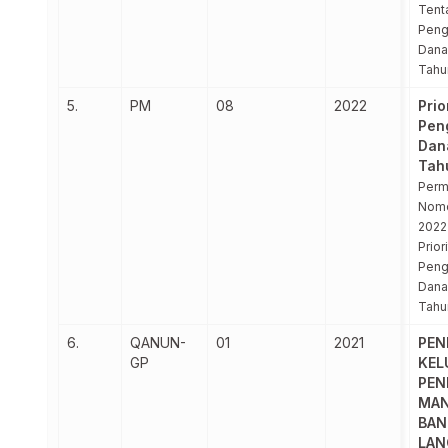
Tent
Peng
Dana
Tahu
5.
PM
08
2022
Prio
Pen
Dan
Tah
Per
Nomo
2022
Prior
Peng
Dana
Tahu
6.
QANUN-
01
2021
PEN
GP
KEL
PEN
MAN
BAN
LA