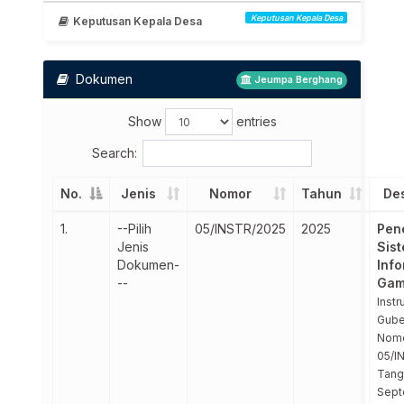
Keputusan Kepala Desa
Keputusan Kepala Desa
Dokumen
Jeumpa Berghang
Show
entries
Search:
No.
Jenis
Nomor
Tahun
Des
1.
--Pilih
05/INSTR/2025
2025
Pen
Jenis
Sis
Dokumen-
Info
--
Gam
Instr
Gube
Nom
05/I
Tang
Sept