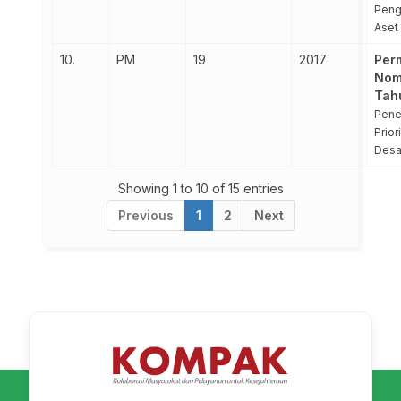
Peng
Aset
10.
PM
19
2017
Per
Nom
Tah
Pene
Prior
Desa
Showing 1 to 10 of 15 entries
Previous
1
2
Next