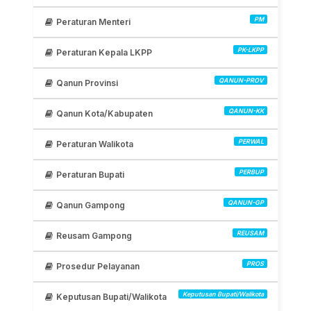
PM
Peraturan Menteri
PK-LKPP
Peraturan Kepala LKPP
QANUN-PROV
Qanun Provinsi
QANUN-KK
Qanun Kota/Kabupaten
PERWAL
Peraturan Walikota
PERBUP
Peraturan Bupati
QANUN-GP
Qanun Gampong
REUSAM
Reusam Gampong
PROS
Prosedur Pelayanan
Keputusan Bupati/Walikota
Keputusan Bupati/Walikota