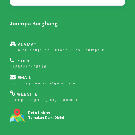
Jeumpa Berghang
ALAMAT
Jl. Aleu Keujruen - Blangjruen Jeumpa B
PHONE
+6285260495696
EMAIL
gampongjeumpab@gmail.com
WEBSITE
jeumpaberghang.sigapaceh.id
Peta Lokasi
Temukan Kami Disini