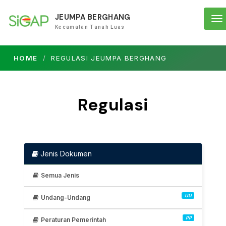
JEUMPA BERGHANG
To
Kecamatan Tanah Luas
na
HOME
REGULASI JEUMPA BERGHANG
Regulasi
Jenis Dokumen
Semua Jenis
UU
Undang-Undang
PP
Peraturan Pemerintah