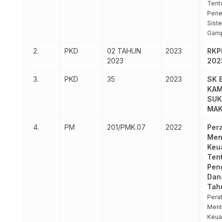
Tent
Pene
Sist
Gam
2.
PKD
02 TAHUN
2023
RKP
2023
202
3.
PKD
35
2023
SK 
KA
SUK
MA
4.
PM
201/PMK.07
2022
Per
Men
Keu
Ten
Pen
Dan
Tah
Pera
Ment
Keua