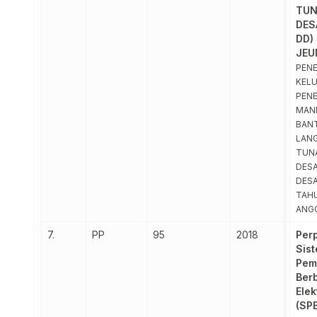
TUN
DES
DD)
JEU
PEN
KEL
PEN
MAN
BAN
LAN
TUNA
DESA
DESA
TAH
ANG
7.
PP
95
2018
Per
Sis
Pem
Ber
Elek
(SP