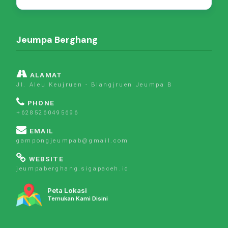
Jeumpa Berghang
ALAMAT
Jl. Aleu Keujruen - Blangjruen Jeumpa B
PHONE
+6285260495696
EMAIL
gampongjeumpab@gmail.com
WEBSITE
jeumpaberghang.sigapaceh.id
Peta Lokasi
Temukan Kami Disini