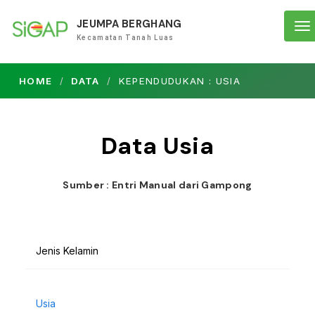
JEUMPA BERGHANG
To
Kecamatan Tanah Luas
na
HOME
DATA
KEPENDUDUKAN : USIA
Data Usia
Sumber : Entri Manual dari Gampong
Jenis Kelamin
Usia