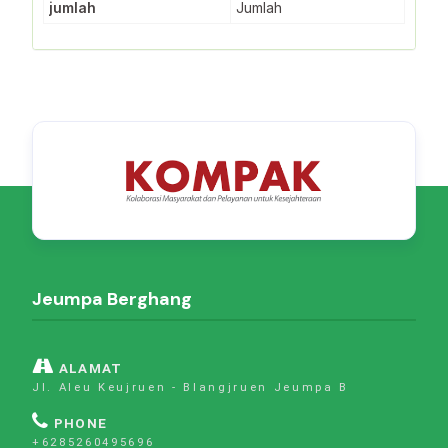
jumlah
Jumlah
Jeumpa Berghang
ALAMAT
Jl. Aleu Keujruen - Blangjruen Jeumpa B
PHONE
+6285260495696