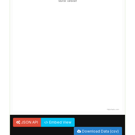
Source: Dataset
Highcharts.com
JSON API
Embed View
Download Data (csv)