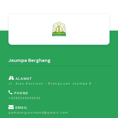
Jeumpa Berghang
ALAMAT
Jl. Aleu Keujruen - Blangjruen Jeumpa B
PHONE
+6285260495696
EMAIL
gampongjeumpab@gmail.com