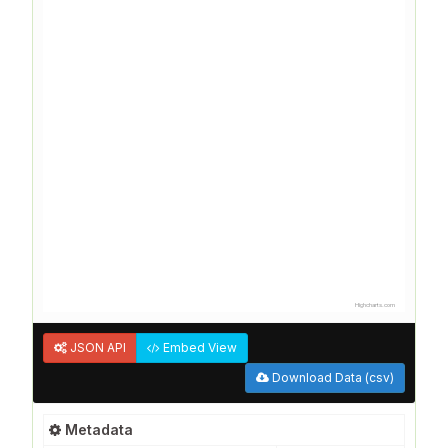
Highcharts.com
JSON API
Embed View
Download Data (csv)
Metadata