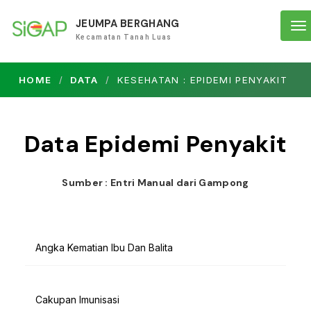
JEUMPA BERGHANG
To
Kecamatan Tanah Luas
na
HOME
DATA
KESEHATAN : EPIDEMI PENYAKIT
Data Epidemi Penyakit
Sumber : Entri Manual dari Gampong
Angka Kematian Ibu Dan Balita
Cakupan Imunisasi