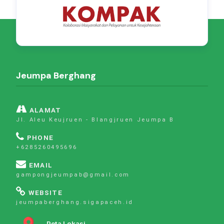
Jeumpa Berghang
ALAMAT
Jl. Aleu Keujruen - Blangjruen Jeumpa B
PHONE
+6285260495696
EMAIL
gampongjeumpab@gmail.com
WEBSITE
jeumpaberghang.sigapaceh.id
Peta Lokasi