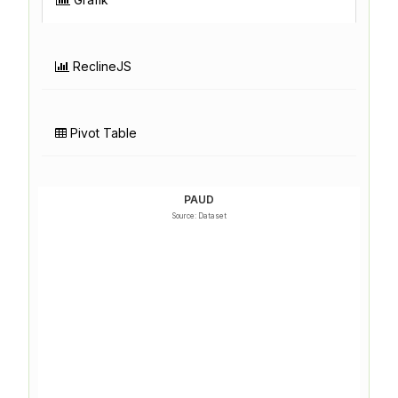
ReclineJS
Pivot Table
PAUD
Source: Dataset