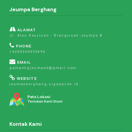
Jeumpa Berghang
ALAMAT
Jl. Aleu Keujruen - Blangjruen Jeumpa B
PHONE
+6285260495696
EMAIL
gampongjeumpab@gmail.com
WEBSITE
jeumpaberghang.sigapaceh.id
Peta Lokasi
Temukan Kami Disini
Kontak Kami