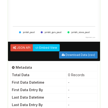
jumlah_paud
jumlah_guru_paud
jumlah_siswa_paud
Highcharts.com
JSON API
Embed View
Download Data (csv)
Metadata
Total Data
0 Records
First Data Datetime
-
First Data Entry By
-
Last Data Datetime
-
Last Data Entry By
-