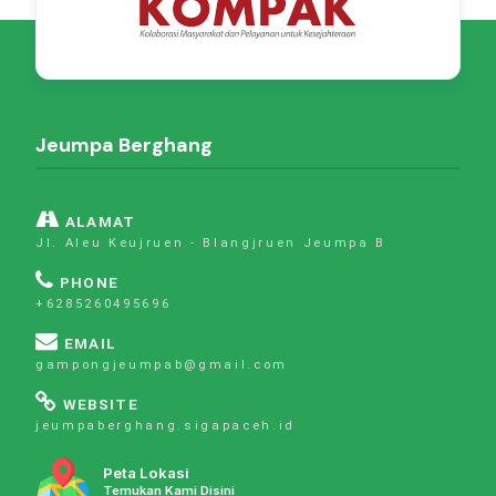
Jeumpa Berghang
ALAMAT
Jl. Aleu Keujruen - Blangjruen Jeumpa B
PHONE
+6285260495696
EMAIL
gampongjeumpab@gmail.com
WEBSITE
jeumpaberghang.sigapaceh.id
Peta Lokasi
Temukan Kami Disini