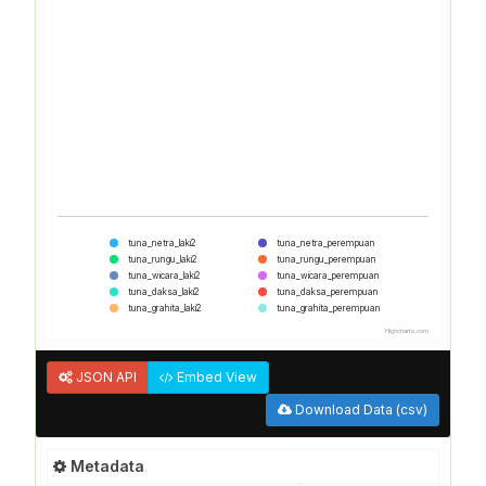
tuna_netra_laki2
tuna_netra_perempuan
tuna_rungu_laki2
tuna_rungu_perempuan
tuna_wicara_laki2
tuna_wicara_perempuan
tuna_daksa_laki2
tuna_daksa_perempuan
tuna_grahita_laki2
tuna_grahita_perempuan
Highcharts.com
JSON API
Embed View
Download Data (csv)
Metadata