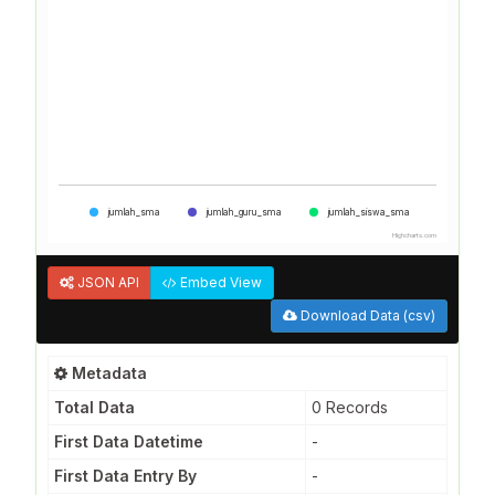
jumlah_sma
jumlah_guru_sma
jumlah_siswa_sma
Highcharts.com
JSON API
Embed View
Download Data (csv)
Metadata
Total Data
0 Records
First Data Datetime
-
First Data Entry By
-