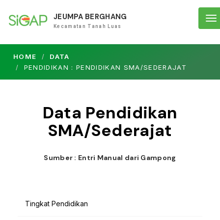
JEUMPA BERGHANG
To
Kecamatan Tanah Luas
na
HOME
DATA
PENDIDIKAN : PENDIDIKAN SMA/SEDERAJAT
Data Pendidikan
SMA/Sederajat
Sumber : Entri Manual dari Gampong
Tingkat Pendidikan