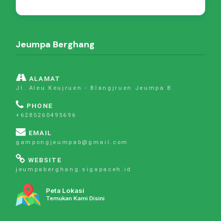
Jeumpa Berghang
ALAMAT
Jl. Aleu Keujruen - Blangjruen Jeumpa B
PHONE
+6285260495696
EMAIL
gampongjeumpab@gmail.com
WEBSITE
jeumpaberghang.sigapaceh.id
Peta Lokasi
Temukan Kami Disini